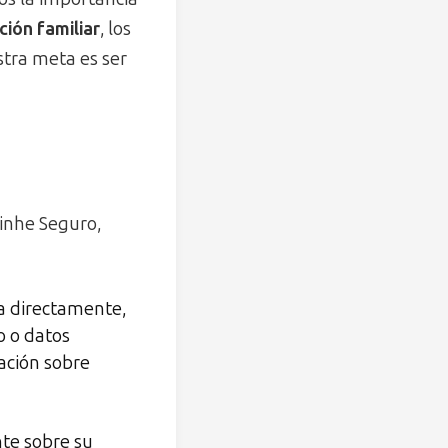
ción familiar
, los
estra meta es ser
minhe Seguro,
a directamente,
o o datos
mación sobre
te sobre su