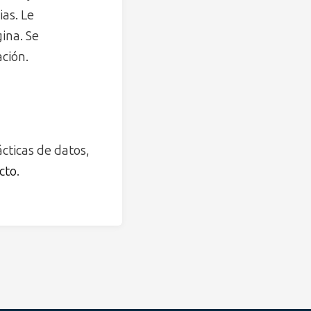
ias. Le
ina. Se
ción.
cticas de datos,
cto
.