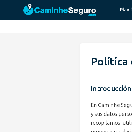
Plani
Política
Introducción
En Caminhe Segu
y sus datos perso
recopilamos, uti
proporciona al vi