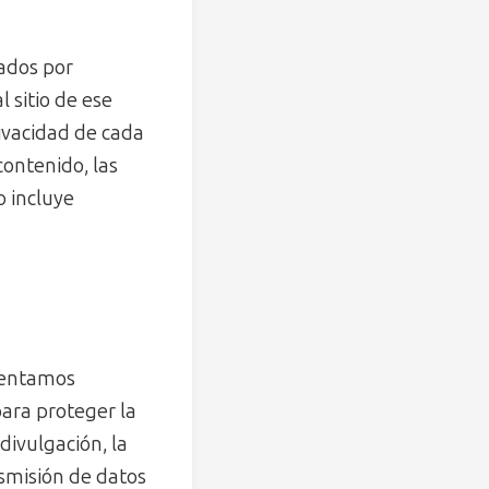
rados por
l sitio de ese
ivacidad de cada
contenido, las
to incluye
mentamos
para proteger la
divulgación, la
nsmisión de datos