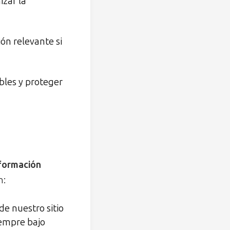
izar la
ión relevante si
bles y proteger
nformación
n:
de nuestro sitio
iempre bajo