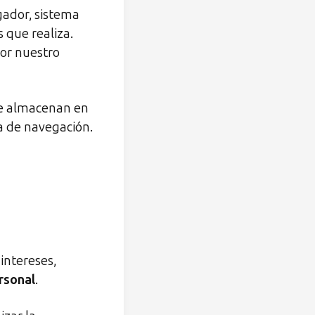
egador, sistema
 que realiza.
or nuestro
e almacenan en
ia de navegación.
intereses,
rsonal
.