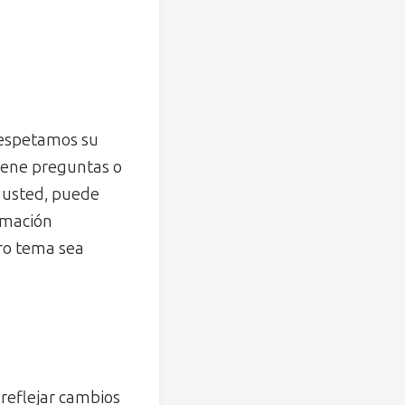
respetamos su
tiene preguntas o
e usted, puede
rmación
ro tema sea
reflejar cambios