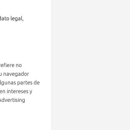
ato legal,
refiere no
 su navegador
algunas partes de
en intereses y
 Advertising