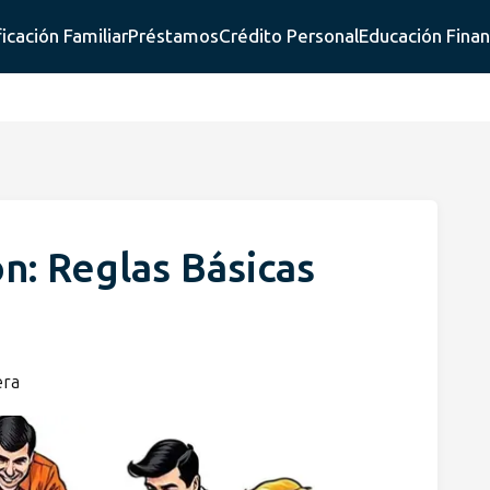
ficación Familiar
Préstamos
Crédito Personal
Educación Finan
n: Reglas Básicas
era