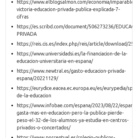
https://www.elblogsalmon.com/economia/imparable-
victoria-educacion-privada-publica-explicada-7-
cifras
https://es.scribd.com/document/506273236/EDUCACI
PRIVADA
https://reis.cis.es/index.php/reis/article/download/25
https://www.universidadsi.es/la-financiacion-de-la-
educacion-universitaria-en-espana/
https://www.newtral.es/gasto-educacion-privada-
espana/20221129/
https://eurydice.eacea.ec.europa.eu/es/eurypedia/spain
de-la-educacion
https://www.infobae.com/espana/2023/08/22/espana-
gasta-mas-en-educacion-pero-la-publica-pierde-
peso-el-32-de-los-alumnos-ya-estudia-en-centros-
privados-o-concertados/
https://www.porcentual.es/colegio-publicos-